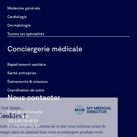
Médecine générale
Cardiologie
Dermatologie
Toutes les spécialités
Conciergerie médicale
Rapatriement sanitaire
Santé entreprise
Événements & missions
Coordination de soins
Nous contacter
6 rue de la Trémoille
75008 Paris
+33 1 85 09 99 55
contact@mmd.care