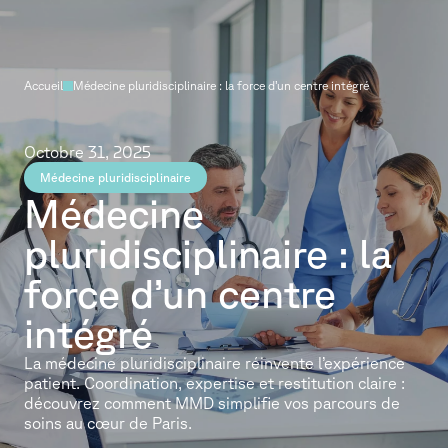
Accueil
Médecine pluridisciplinaire : la force d’un centre intégré
Octobre 31, 2025
Médecine pluridisciplinaire
Médecine
pluridisciplinaire : la
force d’un centre
intégré
La médecine pluridisciplinaire réinvente l’expérience
patient. Coordination, expertise et restitution claire :
découvrez comment MMD simplifie vos parcours de
soins au cœur de Paris.