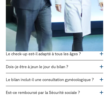
Le check-up est-il adapté à tous les âges ?
Oui, nous adaptons les examens en fonction de l’âge et
Dois-je être à jeun le jour du bilan ?
des antécédents de chaque patiente.
Oui, pour certains examens sanguins. Nous vous
Le bilan inclut-il une consultation gynécologique ?
préciserons cela à la prise de rendez-vous.
Elle est incluse si elle est pertinente pour votre profil.
Est-ce remboursé par la Sécurité sociale ?
Elle peut être optionnelle.
Non, il s’agit d’un
forfait privé
non remboursé. Un