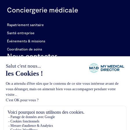
Conciergerie médicale
Rapatriement sanitaire
Santé entreprise
Événements & missions
Coordination de soins
Nous contacter
6 rue de la Trémoille
75008 Paris
+33 1 85 09 99 55
contact@mmd.care
Contact